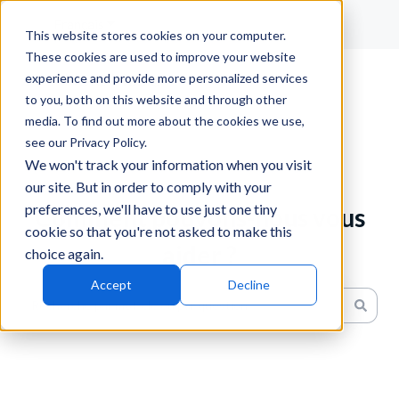
Français
Afficher le sous-menu pour les traductions
This website stores cookies on your computer.
These cookies are used to improve your website
experience and provide more personalized services
to you, both on this website and through other
media. To find out more about the cookies we use,
see our Privacy Policy.
We won't track your information when you visit
our site. But in order to comply with your
preferences, we'll have to use just one tiny
Comment pouvons-nous vous
cookie so that you're not asked to make this
aider ?
choice again.
Accept
Decline
Il n'y a aucune suggestion car le champ de recherche est v