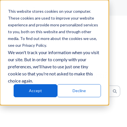
Italiano
Mostra sottomenu per le traduzioni
This website stores cookies on your computer.
These cookies are used to improve your website
experience and provide more personalized services
to you, both on this website and through other
media. To find out more about the cookies we use,
see our Privacy Policy.
We won't track your information when you visit
our site. But in order to comply with your
preferences, we'll have to use just one tiny
Come possiamo aiutarti?
cookie so that you're not asked to make this
choice again.
Accept
Decline
Non sono presenti suggerimenti perché il campo di ricerc