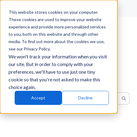
Italiano
Mostra sottomenu per le traduzioni
This website stores cookies on your computer.
These cookies are used to improve your website
experience and provide more personalized services
to you, both on this website and through other
media. To find out more about the cookies we use,
see our Privacy Policy.
We won't track your information when you visit
our site. But in order to comply with your
preferences, we'll have to use just one tiny
Come possiamo aiutarti?
cookie so that you're not asked to make this
choice again.
Accept
Decline
Non sono presenti suggerimenti perché il campo di ricerc