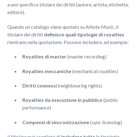
a uno specifico titolare dei diritti (autore, artista, etichetta,
editore).
Quando un catalogo viene quotato su ANote Music, il
titolare dei diritti
definisce quali tipologie di royalties
rientrano nella quotazione. Possono includere, ad esempio:
Royalties di master
(master recording)
Royalties meccaniche
(mechanical royalties)
Diritti connessi
(neighbouring rights)
Royalties da esecuzione in pubblico
(public
performance)
Compensi di sincronizzazione
(sync licensing)
Il titolare può scegliere di
includere tutte
le tipologie