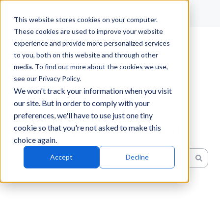
Italiano
Mostra sottomenu per le traduzioni
This website stores cookies on your computer.
These cookies are used to improve your website
experience and provide more personalized services
to you, both on this website and through other
media. To find out more about the cookies we use,
see our Privacy Policy.
We won't track your information when you visit
our site. But in order to comply with your
preferences, we'll have to use just one tiny
Come possiamo aiutarti?
cookie so that you're not asked to make this
choice again.
Accept
Decline
Non sono presenti suggerimenti perché il campo di ricerc