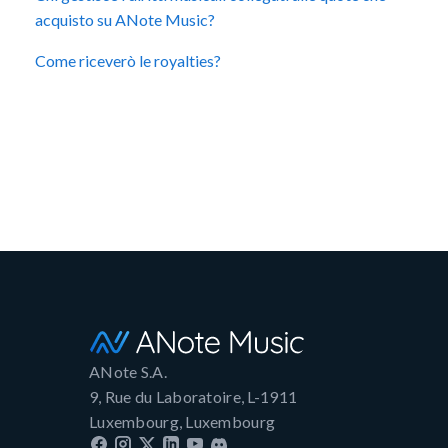
acquisto su ANote Music?
Come riceverò le royalties?
ANote S.A.
9, Rue du Laboratoire, L-1911
Luxembourg, Luxembourg