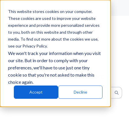
Italiano
Mostra sottomenu per le traduzioni
This website stores cookies on your computer.
These cookies are used to improve your website
experience and provide more personalized services
to you, both on this website and through other
media. To find out more about the cookies we use,
see our Privacy Policy.
We won't track your information when you visit
our site. But in order to comply with your
preferences, we'll have to use just one tiny
Come possiamo aiutarti?
cookie so that you're not asked to make this
choice again.
Accept
Decline
Non sono presenti suggerimenti perché il campo di ricerc