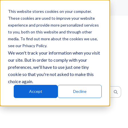
Italiano
Mostra sottomenu per le traduzioni
This website stores cookies on your computer.
These cookies are used to improve your website
experience and provide more personalized services
to you, both on this website and through other
media. To find out more about the cookies we use,
see our Privacy Policy.
We won't track your information when you visit
our site. But in order to comply with your
preferences, we'll have to use just one tiny
Come possiamo aiutarti?
cookie so that you're not asked to make this
choice again.
Accept
Decline
Non sono presenti suggerimenti perché il campo di ricerc