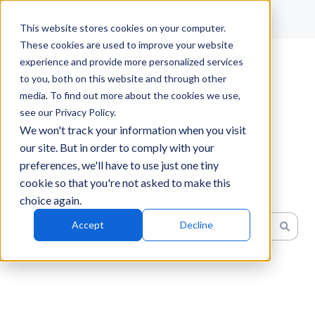
Italiano
Mostra sottomenu per le traduzioni
This website stores cookies on your computer.
These cookies are used to improve your website
experience and provide more personalized services
to you, both on this website and through other
media. To find out more about the cookies we use,
see our Privacy Policy.
We won't track your information when you visit
our site. But in order to comply with your
preferences, we'll have to use just one tiny
Come possiamo aiutarti?
cookie so that you're not asked to make this
choice again.
Accept
Decline
Non sono presenti suggerimenti perché il campo di ricerc