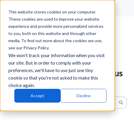
Français
Afficher le sous-menu pour les traductions
This website stores cookies on your computer.
These cookies are used to improve your website
experience and provide more personalized services
to you, both on this website and through other
media. To find out more about the cookies we use,
see our Privacy Policy.
We won't track your information when you visit
our site. But in order to comply with your
preferences, we'll have to use just one tiny
Comment pouvons-nous vous
cookie so that you're not asked to make this
aider ?
choice again.
Accept
Decline
Il n'y a aucune suggestion car le champ de recherche est v